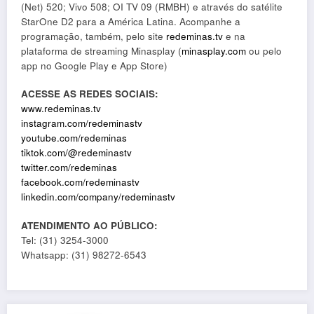
(Net) 520; Vivo 508; OI TV 09 (RMBH) e através do satélite
StarOne D2 para a América Latina. Acompanhe a
programação, também, pelo site
redeminas.tv
e na
plataforma de streaming Minasplay (
minasplay.com
ou pelo
app no Google Play e App Store)
ACESSE AS REDES SOCIAIS:
www.redeminas.tv
instagram.com/redeminastv
youtube.com/redeminas
tiktok.com/@redeminastv
twitter.com/redeminas
facebook.com/redeminastv
linkedin.com/company/redeminastv
ATENDIMENTO AO PÚBLICO:
Tel: (31) 3254-3000
Whatsapp: (31) 98272-6543