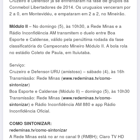
Cruzeiro e Defensor já se enfrentaram na fase de grupos da
Conmebol Libertadores de 2014. Os uruguaios venceram por
2 a 0, em Montevidéu, e empataram em 2 a 2, no Mineirão.
Módulo II
– No domingo (5), às 10h30, a Rede Minas e a
Rádio Inconfidência AM transmitem o duelo entre Boa
Esporte e Caldense, válido pela penúltima rodada da fase
classificatória do Campeonato Mineiro Módulo II. A bola rola
no estádio Coleto de Paula, em Ituiutaba.
Serviço:
Cruzeiro e Defensor-URU (amistoso) – sábado (4), às 16h
Transmissão: Rede Minas (
www.redeminas.tv/como-
sintonizar
)
Boa Esporte e Caldense (Módulo II) – domingo (5), às 10h30
Transmissão: Rede Minas (
www.redeminas.tv/como-
sintonizar
) e Rádio Inconfidência AM 880 e app Rádio
Inconfidência Oficial.
COMO SINTONIZAR:
redeminas.tv/como-sintonizar
A Rede Minas está no ar no canal 9 (RMBH); Claro TV HD