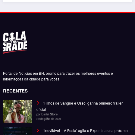
BK’ lança turnê de 10 anos de Caste
encerramento no Maracanã
Daniel Stone
6 de agosto de 2026