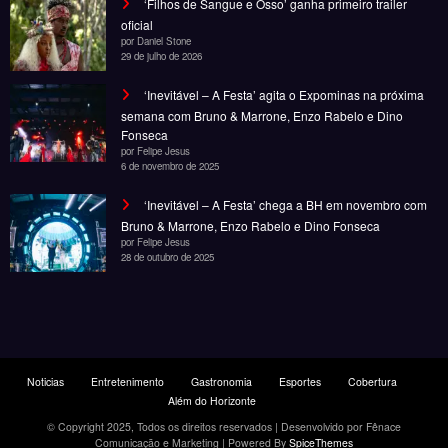
oficial
por Daniel Stone
29 de julho de 2026
‘Inevitável – A Festa’ agita o Expominas na próxima
semana com Bruno & Marrone, Enzo Rabelo e Dino
Fonseca
por Felipe Jesus
6 de novembro de 2025
‘Inevitável – A Festa’ chega a BH em novembro com
Bruno & Marrone, Enzo Rabelo e Dino Fonseca
por Felipe Jesus
28 de outubro de 2025
Noticias
Entretenimento
Gastronomia
Esportes
Cobertura
Além do Horizonte
© Copyright 2025, Todos os direitos reservados | Desenvolvido por Fênace
Comunicação e Marketing | Powered By
SpiceThemes