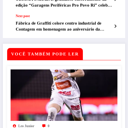
edição “Garagens Periféricas Pro Povo Ri” celebra
a força feminina e homenageia a Palhaça Pururuca
Next post
em BH
Fábrica de Graffiti colore centro industrial de
Contagem em homenagem ao aniversário da
cidade
VOCÊ TAMBÉM PODE LER
Leo Junior
0