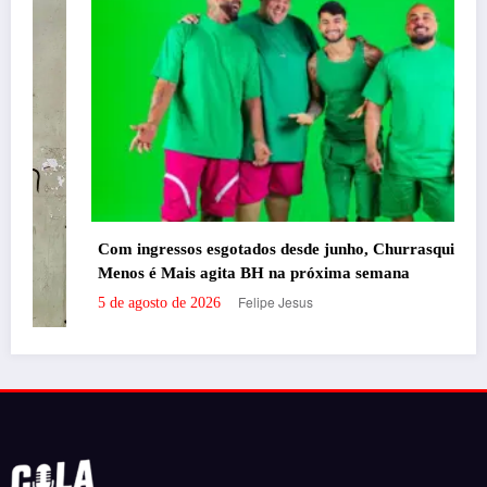
s desde junho, Churrasquinho
 na próxima semana
e Jesus