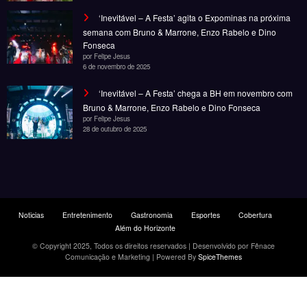
Portal de Notícias em BH, pronto para trazer os melhores eventos e
informações da cidade para vocês!
RECENTES
‘Filhos de Sangue e Osso’ ganha primeiro trailer
oficial
por Daniel Stone
29 de julho de 2026
‘Inevitável – A Festa’ agita o Expominas na próxima
semana com Bruno & Marrone, Enzo Rabelo e Dino
Fonseca
por Felipe Jesus
6 de novembro de 2025
‘Inevitável – A Festa’ chega a BH em novembro com
Bruno & Marrone, Enzo Rabelo e Dino Fonseca