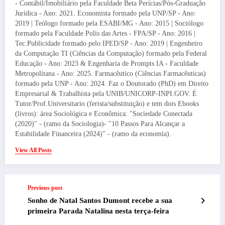
- Contábil/Imobiliário pela Faculdade Beta Perícias/Pós-Graduação
Jurídica - Ano: 2021. Economista formado pela UNP/SP - Ano:
2019 | Teólogo formado pela ESABI/MG - Ano: 2015 | Sociólogo
formado pela Faculdade Polis das Artes - FPA/SP - Ano: 2016 |
Tec.Publicidade formado pelo IPED/SP - Ano: 2019 | Engenheiro
da Computação TI (Ciências da Computação) formado pela Federal
Educação - Ano: 2023 & Engenharia de Prompts IA - Faculdade
Metropolitana - Ano: 2025. Farmacêutico (Ciências Farmacêuticas)
formado pela UNP - Ano: 2024. Faz o Doutorado (PhD) em Direito
Empresarial & Trabalhista pela UNIB/UNICORP-INPI.GOV. É
Tutor/Prof.Universitario (ferista/substituição) e tem dois Ebooks
(livros): área Sociológica e Econômica: "Sociedade Conectada
(2020)" - (ramo da Sociologia)- "10 Passos Para Alcançar a
Estabilidade Financeira (2024)" - (ramo da economia).
View All Posts
Previous post
Sonho de Natal Santos Dumont recebe a sua
primeira Parada Natalina nesta terça-feira