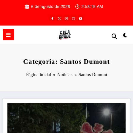
Pular
6 de agosto de 2026
2:58:20 AM
para
o
conteúdo
Categoria: Santos Dumont
Página inicial
Noticias
Santos Dumont